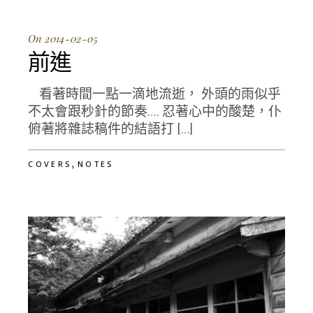
On 2014-02-05
前進
看著時間一點一滴地流逝， 外頭的雨似乎
不太會跟秒針的節奏…. 忍著心中的酸楚，仆
俯著將雜誌稿件的結語打 […]
,
COVERS
NOTES