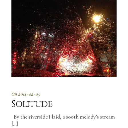
On 2014-02-05
Solitude
By the riverside I laid, a sooth melody’s stream
[…]