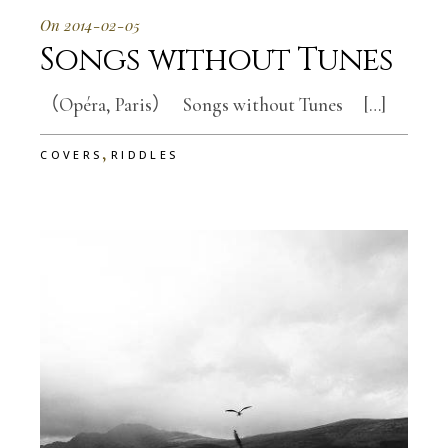
On 2014-02-05
Songs without Tunes
（Opéra, Paris） Songs without Tunes […]
,
COVERS
RIDDLES