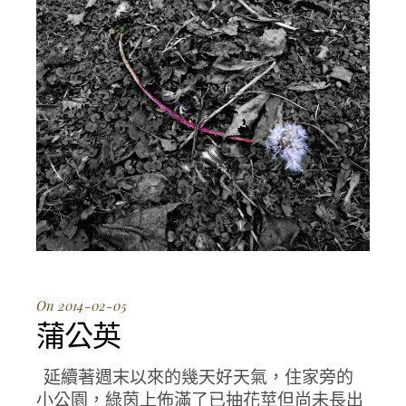
On 2014-02-05
蒲公英
延續著週末以來的幾天好天氣，住家旁的
小公園，綠茵上佈滿了已抽花莖但尚未長出