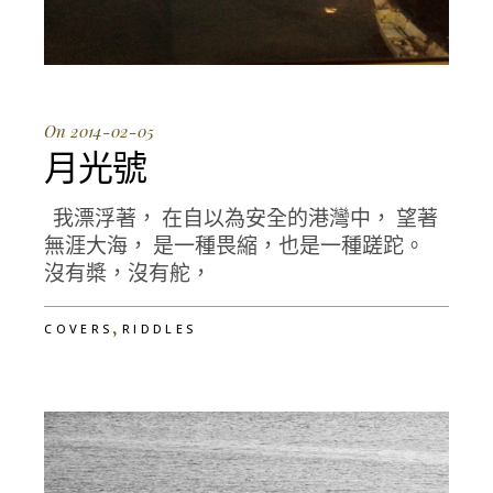
On 2014-02-05
月光號
我漂浮著， 在自以為安全的港灣中， 望著
無涯大海， 是一種畏縮，也是一種蹉跎。
沒有槳，沒有舵，
,
COVERS
RIDDLES