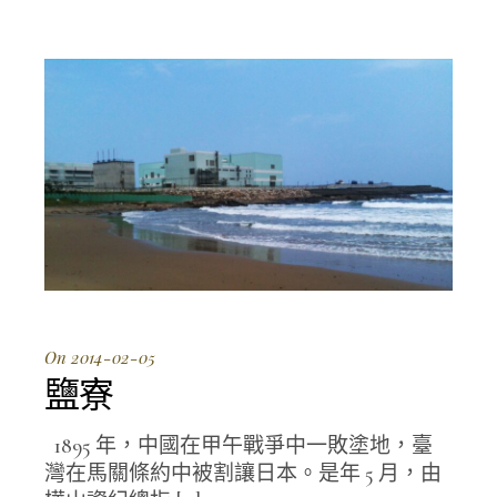
On 2014-02-05
鹽寮
1895 年，中國在甲午戰爭中一敗塗地，臺
灣在馬關條約中被割讓日本。是年 5 月，由