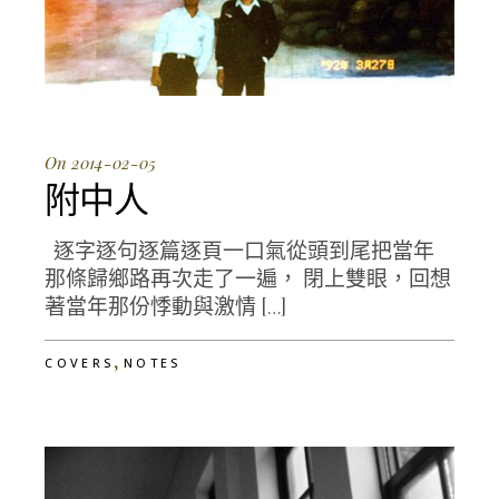
On 2014-02-05
附中人
逐字逐句逐篇逐頁一口氣從頭到尾把當年
那條歸鄉路再次走了一遍， 閉上雙眼，回想
著當年那份悸動與激情 […]
,
COVERS
NOTES