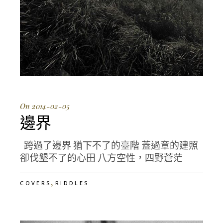
On 2014-02-05
邊界
跨過了邊界 猶下不了的臺階 蓋過章的建照
卻伐墾不了的心田 八方空性，四野蒼茫
,
COVERS
RIDDLES