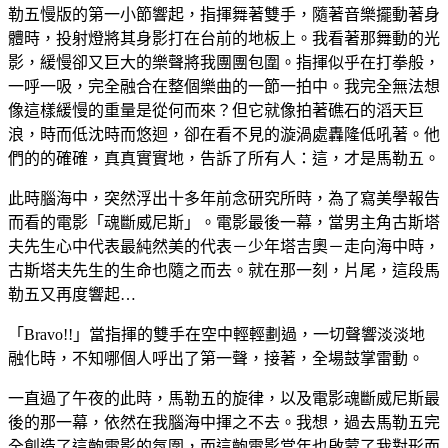
勒五慢版的第一小節響起，指揮舞著雙手，隨著音樂擺
動著身
體時，投射燈將其身影打在台前的地板上。我看著那
舞動的光
影，緩慢卻又巨大的樂聲將我團團包圍。指揮似乎
在打拳般，
一呼一吸，完全融合在整個樂曲的一節一拍中。
我完全無法想
像這樣緩慢的重量是從何而來？但它就像拍著
礁石的滔天巨
浪，時而低沈時而悠迴，卻在看不見的漩渦處
轟隆低吼著。他
們的的確確，真真實實地，告訴了所有人：
這，才是馬勒五。
此時腦海中，突然浮出十多年前念研究所時，為了寫美學報
告
而看的電影「魂斷威尼斯」。電影最後一幕，當男主角古
斯塔
夫先生心中代表最純然美的代表－少年塔吉奧－走向海
中時，
古斯塔夫先生的生命也隨之而去。就在那一刻，片尾
，這段馬
勒五又再度響起…
「Bravo!!」當指揮的雙手在空中輕輕劃過，一切聲
響淡淡地
融化時，不知哪個人呼出了第一聲，接著，全場鼓
掌雷動。
一直過了午夜的此時，馬勒五的旋律，以及電影魂斷威尼斯
最
後的那一幕，依然在我腦海中揮之不去。我想，過去馬勒
五完
全創造了這齣電影的氛圍，而這齣電影當年也啟蒙了我
對形而