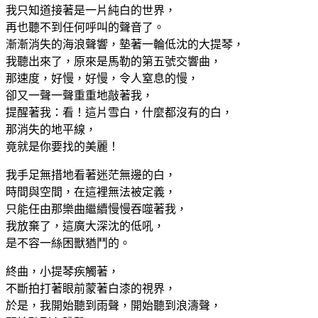
我只知道接著是一片純白的世界，
再也聽不到任何呼叫的聲音了。
漸漸消失的海浪聲響，墊著一輪低沈的大提琴，
我聽出來了，原來是馬勒的第五號交響曲，
那速度，好慢，好慢，令人窒息的慢，
卻又一聲一聲重重地敲著我，
提醒著我：看！這片雪白，什麼都沒有的白，
那消失的地平線，
竟就是你要找的美麗！
我手足無措地看著迷茫無邊的白，
時間與空間，在這裡無法被定義，
只能任由那樂曲繼續慢慢吞噬著我，
我放棄了，這廣大深沈的低吼，
是不容一絲困獸猶鬥的。
終曲，小提琴疾觸著，
不斷拍打著眼前蒙著白漆的視界，
於是，我開始聽到雨聲，開始聽到浪濤聲，