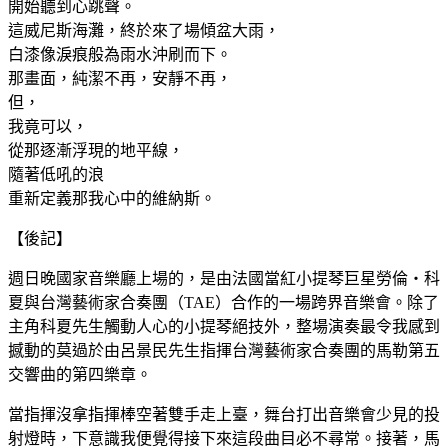
開始聽到心跳聲。
這威尼斯海灘，終於來了場傾盆大雨，
白漆像淚痕般為雨水沖刷而下。
那畫面，純潔不再，安靜不再，
但，
我竟可以，
從那逐漸浮現的地平線，
隨著低吼的浪
重新定義那我心中的維納斯。
【後記】
週日晚國家音樂廳上場的，是由法國當紅小提琴巨星勞倫‧
科
夏與台灣藝術家合奏團（TAE）合作的一場跨界音樂會
。除了
主角科夏先生觸動人心的小提琴絕技外，整場演奏最
令我感到
撼動的莫過於由呂景民先生指揮台灣藝術家合奏團
的馬勒第五
交響曲的第四樂章。
當指揮沒拿指揮棒空著雙手走上臺，舞台打出音樂會少見的
投
射燈時，下意識我便覺得接下來這段曲目必不尋常。接著
，馬