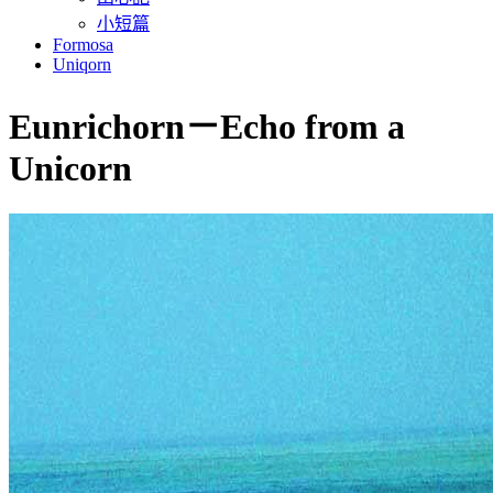
小短篇
Formosa
Uniqorn
Eunrichorn－Echo from a
Unicorn