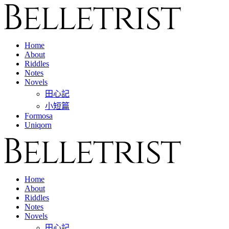
Home
About
Riddles
Notes
Novels
田心記
小短篇
Formosa
Uniqorn
Home
About
Riddles
Notes
Novels
田心記