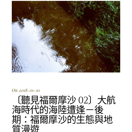
On 2018-01-10
〔聽見福爾摩沙 02〕大航
海時代的海陸遭逢－後
期：福爾摩沙的生態與地
質漫遊