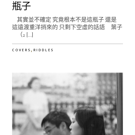
瓶子
其實並不確定 究竟根本不是這瓶子 還是
這遠渡重洋捎來的 只剩下空虛的話語 葉子
（2 […]
,
COVERS
RIDDLES