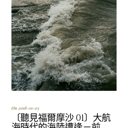
On 2018-01-03
〔聽見福爾摩沙 01〕大航
海時代的海陸遭逢－前