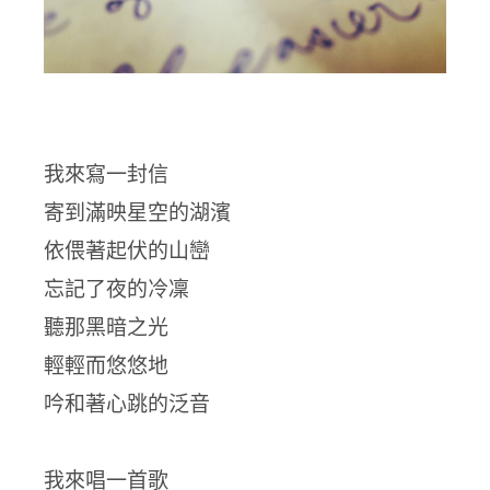
我來寫一封信
寄到滿映星空的湖濱
依偎著起伏的山巒
忘記了夜的冷凜
聽那黑暗之光
輕輕而悠悠地
吟和著心跳的泛音
我來唱一首歌