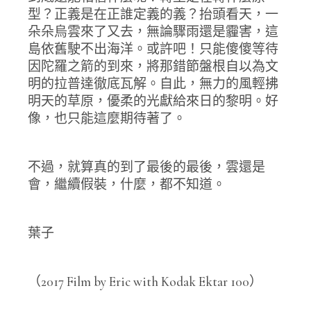
型？正義是在正誰定義的義？抬頭看天，一
朵朵烏雲來了又去，無論驟雨還是霾害，這
島依舊駛不出海洋。或許吧！只能傻傻等待
因陀羅之箭的到來，將那錯節盤根自以為文
明的拉普達徹底瓦解。自此，無力的風輕拂
明天的草原，優柔的光獻給來日的黎明。好
像，也只能這麼期待著了。
不過，就算真的到了最後的最後，雲還是
會，繼續假裝，什麼，都不知道。
葉子
（2017 Film by Eric with Kodak Ektar 100）