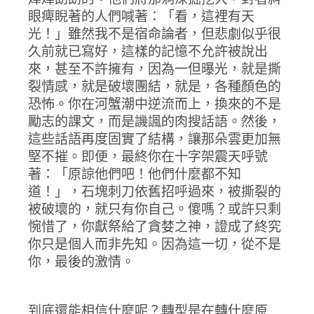
眼痺睨著的人們喊著：「看，這裡有天
光！」雖然我不是宿命論者，但悲劇似乎很
久前就已寫好，這樣的記憶不允許被說出
來，甚至不許擁有，因為一但曝光，就是撕
裂情感，就是破壞團結，就是，各種顏色的
恐怖。你在河蟹潮中逆流而上，換來的不是
勵志的課文，而是譏諷的肉搜話語。然後，
這些話語再度固實了結構，讓那朵雲更加無
堅不摧。即便，最終你在十字架震天呼號
著：「原諒他們吧！他們什麼都不知
道！」，石塊刺刀依舊招呼過來，被撕裂的
被破壞的，就只有你自己。傻嗎？或許只剩
惋惜了，你獻祭給了貪婪之神，證成了終究
你只是個人而非先知。因為這一切，從不是
你，最後的激情。
到底還能相信什麼呢？轉型是在轉什麼原