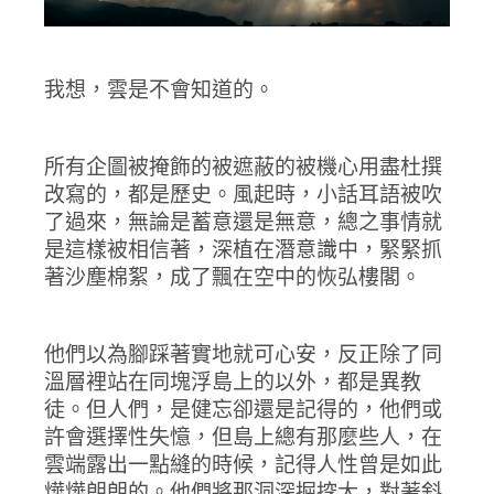
我想，雲是不會知道的。
所有企圖被掩飾的被遮蔽的被機心用盡杜撰
改寫的，都是歷史。風起時，小話耳語被吹
了過來，無論是蓄意還是無意，總之事情就
是這樣被相信著，深植在潛意識中，緊緊抓
著沙塵棉絮，成了飄在空中的恢弘樓閣。
他們以為腳踩著實地就可心安，反正除了同
溫層裡站在同塊浮島上的以外，都是異教
徒。但人們，是健忘卻還是記得的，他們或
許會選擇性失憶，但島上總有那麼些人，在
雲端露出一點縫的時候，記得人性曾是如此
燁燁朗朗的。他們將那洞深掘挖大，對著斜