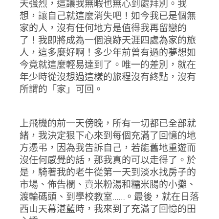
天強烈，這讓我無暇也無心到處拜別。我
想，讓自己就這麼消失吧！如今我已是個無
家的人，沒有任何地方是值得我再留戀的
了！我即將成為一個浪跡天涯四處為家的旅
人，這多麼好啊！多少年前曾有過的夢想如
今竟就這麼輕易達到了。唯一的差別，就在
年少時從沒想過這樣的旅程沒有終點，沒有
所謂的「家」可回。
上飛機的前一天傍晚，所有一切都已全部就
緒，我決定狠下心來到每個充滿了回憶的地
方憑弔，因為我告訴自己，若能舊地重遊而
沒任何感覺的話，那我真的可以走得了。於
是，騎著我的老牛從第一天到淡水找房子的
市場、佈告欄、賣米粉湯和糯米腸的小攤、
渡輪碼頭、到學校教室……。最後，就在日落
西山天幕湛藍時，我來到了充滿了回憶的田