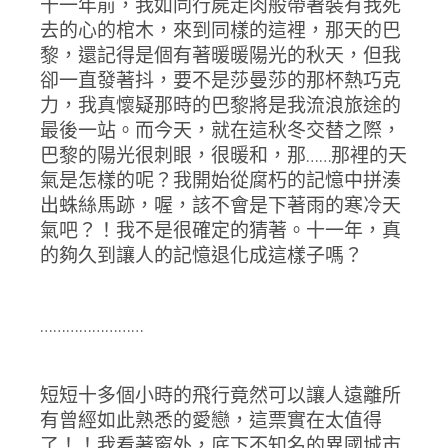
十一年前，我如同行屍走肉般帶著裝有我死
去的心的棺木，來到同樣的這裡，那天的巴
黎，還記得是個有著暖暖陽光的秋天，但我
卻一直發著抖，要不是莎曼莎的那杯熱巧克
力，我真懷疑那時的巴黎將是我流浪旅途的
最後一站。而今天，就在這秋冬交替之際，
巴黎的陽光很刺眼，很暖和，那……那裡的天
氣是怎樣的呢？我開始從腐朽的記憶中拼湊
出蛛絲馬跡，喔，該不會是下著雨的寒冷天
氣吧？！我不是很確定的猜著。十一年，真
的夠久到讓人的記憶退化成這樣子嗎？
……………………
短短十多個小時的飛行竟然可以讓人遠離所
有曾經如此熟悉的愛戀，這票實在太值得
了！！我看著窗外，底下不知名的異國城市