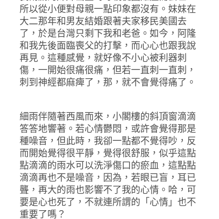
所以從小便對母親一點印象都沒有。妹妹在
大二那年和男友結婚跟著夫家移民美國去
了，於是台灣只剩下我和老爸。如今，阿隆
和我先後面臨喪父的打擊，而心心也跟我說
再見。這種感覺，就好像不小心被利器刺
傷，一開始很痛很痛，但若一直刺一直刺，
刺到神經都麻痺了，那，就不會覺得痛了。
細雨伴隨著西風而來，小閣樓的斜頂窗滴滴
答答地響著。若心情鬱悶，或許會覺得那是
種噪音，但此時，我卻一點都不覺得吵，反
而開始覺得很平靜，覺得很舒服，似乎這點
點滴滴的雨水可以洗淨傷口的瘀血，這點點
滴滴再也不是噪音，因為，若眼已盲，耳已
聾，再大的雨也影響不了我的心情。哈，可
要是心也死了，不就連所謂的「心情」也不
重要了嗎？