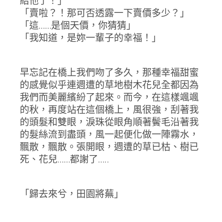
給他了！」
「賣啦？！那可否透露一下賣價多少？」
「這……是個天價，你猜猜」
「我知道，是妳一輩子的幸福！」
早忘記在橋上我們吻了多久，那種幸福甜蜜
的感覺似乎連週遭的草地樹木花兒全都因為
我們而美麗繽紛了起來。而今，在這樣颯颯
的秋，再度站在這個橋上，風很強，刮著我
的頭髮和雙眼，淚珠從眼角順著鬢毛沿著我
的髮絲流到盡頭，風一起便化做一陣霧水，
飄散，飄散。張開眼，週遭的草已枯、樹已
死、花兒……都謝了…..
「歸去來兮，田園將蕪」