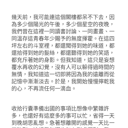
幾天前，我可能連這個閣樓都呆不下去，因
為多少個陽光的午後，多少個星空的夜晚，
我們曾在這裡一同讀書討論、一同畫畫、一
同溫存這青春年少賜予的無度揮霍。在這四
坪左右的斗室裡，都還聞得到她的味道，都
還拾得到她的髮絲，都還聽得到她的笑語，
都充斥著她的身影。但我知道，這只是妄想
覆水再收的幻覺，沒有人可以躲得過時間的
無情，我知道這一切即將因為我的遠離而從
記憶中漸漸淡去。於是，我開始慢慢擰乾我
的心，不再流任何一滴血。
收拾行囊準備出國的事項比想像中繁雜許
多，也還好有這麼多的事可以忙，省得一天
到晚胡思亂想。急著想離開的感覺一天比一