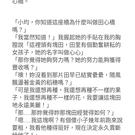
心橋。
「小均，你知道這座橋為什麼叫做田心橋
嗎？」
「我當然知道！」我握起她的手貼在我的胸
膛說「這裡頭有塊田，田里有個勤奮耕耘的
女孩子，她的名字叫做心心」
「那你覺得她夠努力嗎？她的努力能夠獲得
豐收嗎？」
「噢！妳沒看到那片田早已結實纍纍，隨風
飄盪著金黃的稻穗嗎？」
「可是我還想再種，我還想再種不一樣的果
子，我還想再種不一樣的花，我要讓這塊田
地永遠美麗！」
「那……那妳覺得妳那塊田經營得如何？」
「嗯……我這塊啊？有個傻小子幾年前跑來說
要租，我看他種得挺好，現在決定永久賣斷