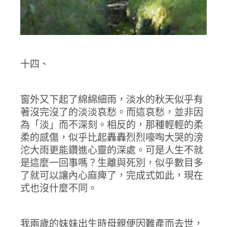
十四、
窗外又下起了綿綿細雨，淡水的秋天似乎有
著沒完沒了的淡淡哀愁。而這哀愁，並非因
為「淡」而不深刻。相反的，那種輕輕的柔
柔的感傷，似乎比起轟轟烈烈嚎啕大哭的滂
沱大雨更能鑽進心靈的深處。可是人生不就
是這麼一回事嗎？生離與死別，似乎數目多
了就可以讓內心麻痺了，完成式如此，現在
式也沒什麼不同。
我兩歲的妹妹出生時母親便因難產而去世，