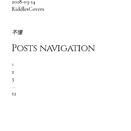
2018-03-14
Riddles
Covers
不懂
Posts navigation
1
2
3
…
12