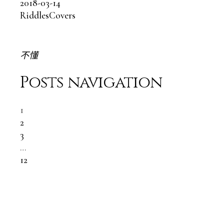
2018-03-14
Riddles
Covers
不懂
Posts navigation
1
2
3
…
12