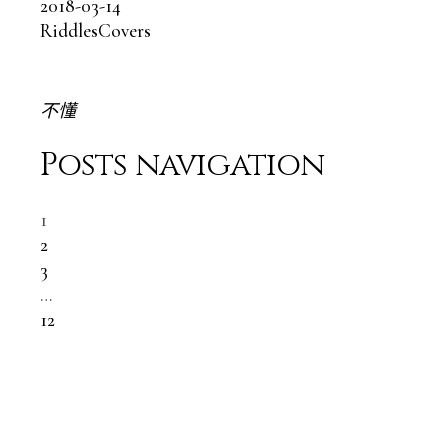
2018-03-14
Riddles
Covers
不懂
Posts navigation
1
2
3
…
12