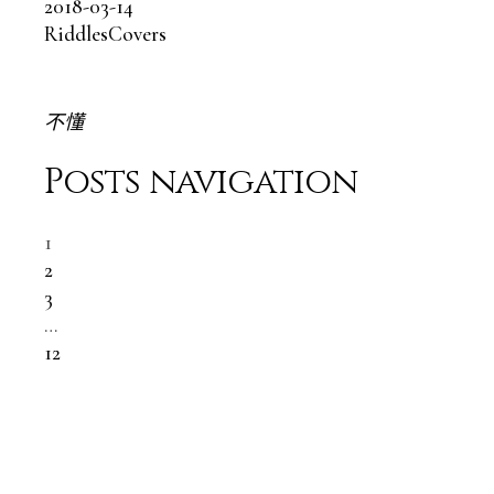
2018-03-14
Riddles
Covers
不懂
Posts navigation
1
2
3
…
12