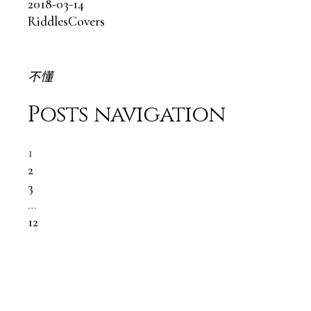
2018-03-14
Riddles
Covers
不懂
Posts navigation
1
2
3
…
12