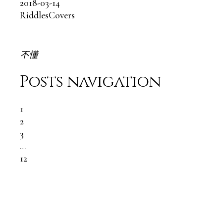
2018-03-14
Riddles
Covers
不懂
Posts navigation
1
2
3
…
12